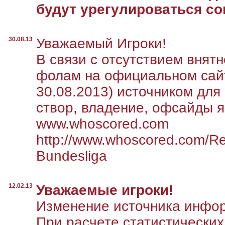
будут урегулироваться со
30.08.13
Уважаемый Игроки!
В связи с отсутствием внят
фолам на официальном сайте
30.08.2013) источником для
створ, владение, офсайды я
www.whoscored.com
http://www.whoscored.com/R
Bundesliga
12.02.13
Уважаемые игроки!
Изменение источника инфо
При расчете статистически