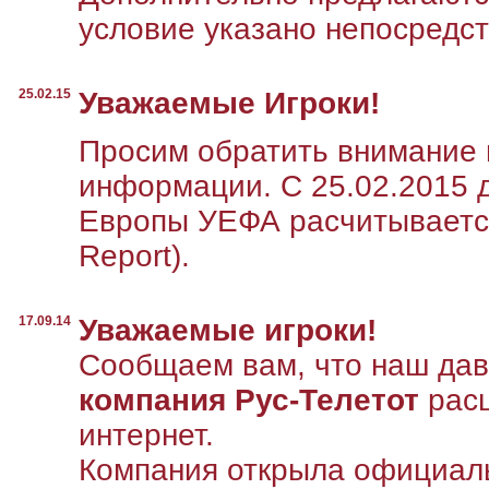
условие указано непосредст
25.02.15
Уважаемые Игроки!
Просим обратить внимание 
информации. С 25.02.2015 д
Европы УЕФА расчитывается
Report).
17.09.14
Уважаемые игроки!
Сообщаем вам, что наш да
компания Рус-Телетот
расш
интернет.
Компания открыла официаль