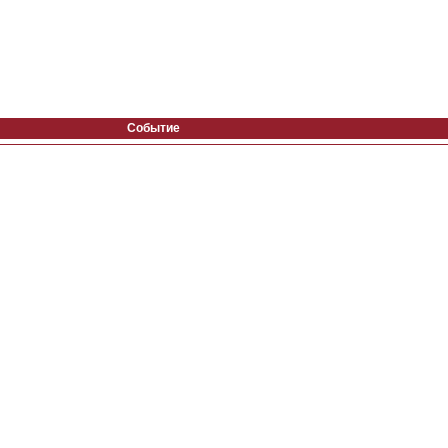
Событие