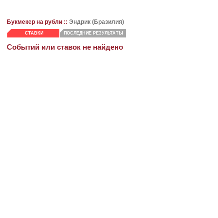
Букмекер на рубли ::
Эндрик (Бразилия)
СТАВКИ
ПОСЛЕДНИЕ РЕЗУЛЬТАТЫ
Событий или ставок не найдено