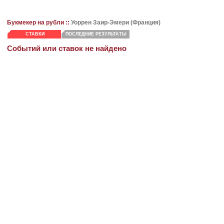
Букмекер на рубли ::
Уоррен Заир-Эмери (Франция)
СТАВКИ
ПОСЛЕДНИЕ РЕЗУЛЬТАТЫ
Событий или ставок не найдено