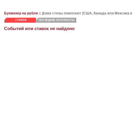
Букмекер на рубли ::
Дома стены помогают (США, Канада или Мексика в
СТАВКИ
ПОСЛЕДНИЕ РЕЗУЛЬТАТЫ
Событий или ставок не найдено