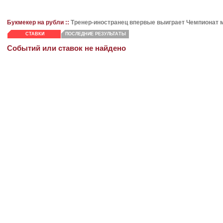
Букмекер на рубли ::
Тренер-иностранец впервые выиграет Чемпионат 
СТАВКИ
ПОСЛЕДНИЕ РЕЗУЛЬТАТЫ
Событий или ставок не найдено