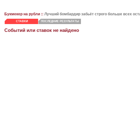
Букмекер на рубли ::
Лучший бомбардир забьёт строго больше всех ос
СТАВКИ
ПОСЛЕДНИЕ РЕЗУЛЬТАТЫ
Событий или ставок не найдено