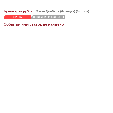
Букмекер на рубли ::
Усман Дембеле (Франция) (6 голов)
СТАВКИ
ПОСЛЕДНИЕ РЕЗУЛЬТАТЫ
Событий или ставок не найдено