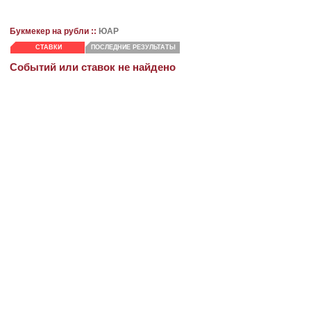
Букмекер на рубли ::
ЮАР
СТАВКИ
ПОСЛЕДНИЕ РЕЗУЛЬТАТЫ
Событий или ставок не найдено