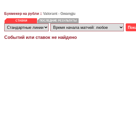
Букмекер на рубли ::
Valorant - Gwangju
СТАВКИ
ПОСЛЕДНИЕ РЕЗУЛЬТАТЫ
Событий или ставок не найдено