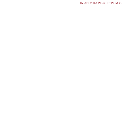
07 АВГУСТА 2026, 05:29 MSK