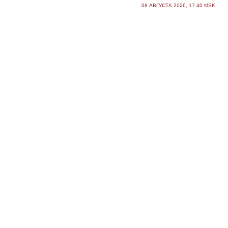
08 АВГУСТА 2026, 17:40 MSK