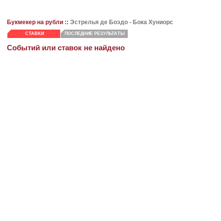
Букмекер на рубли ::
Эстрелья де Боэдо -
Бока Хуниорс
СТАВКИ
ПОСЛЕДНИЕ РЕЗУЛЬТАТЫ
Событий или ставок не найдено