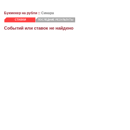
Букмекер на рубли ::
Синара
СТАВКИ
ПОСЛЕДНИЕ РЕЗУЛЬТАТЫ
Событий или ставок не найдено